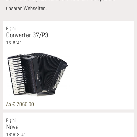
unseren Webseiten.
Pigini
Converter 37/P3
16`8`4`
Ab € 7060.00
Pigini
Nova
16' 8' 8' 4'