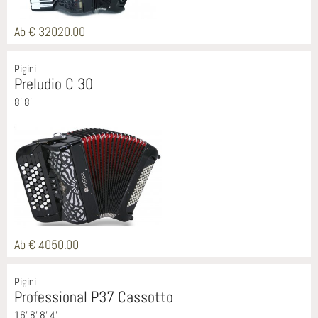
Ab € 32020.00
Pigini
Preludio C 30
8' 8'
Ab € 4050.00
Pigini
Professional P37 Cassotto
16' 8' 8' 4'