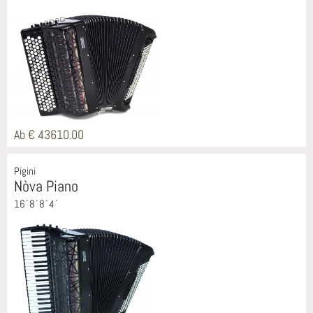
Ab € 43610.00
Pigini
Nòva Piano
16´8´8´4´