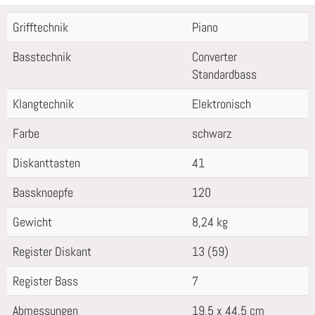
Grifftechnik
Piano
Basstechnik
Converter
Standardbass
Klangtechnik
Elektronisch
Farbe
schwarz
Diskanttasten
41
Bassknoepfe
120
Gewicht
8,24 kg
Register Diskant
13 (59)
Register Bass
7
Abmessungen
19,5 x 44,5 cm